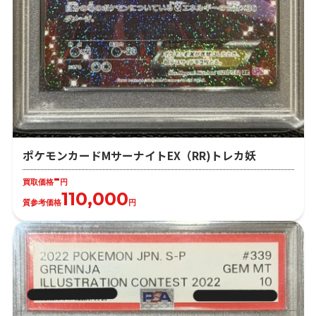
ポケモンカードMサーナイトEX（RR)トレカ妖
-
買取価格
円
110,000
質参考価格
円