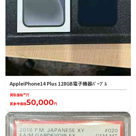
AppleiPhone14 Plus 128GB電子機器ﾊﾟｰﾌﾟﾙ
-
買取価格
円
50,000
質参考価格
円