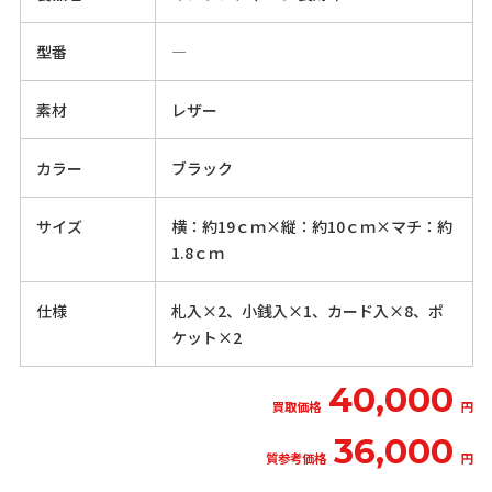
型番
―
素材
レザー
カラー
ブラック
サイズ
横：約19ｃｍ×縦：約10ｃｍ×マチ：約
1.8ｃｍ
仕様
札入×2、小銭入×1、カード入×8、ポ
ケット×2
40,000
買取価格
円
36,000
質参考価格
円