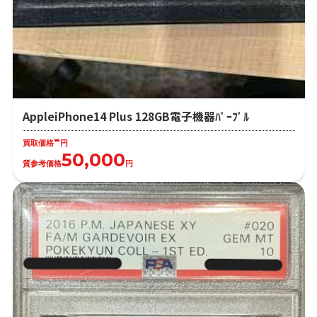
AppleiPhone14 Plus 128GB電子機器ﾊﾟｰﾌﾟﾙ
-
買取価格
円
50,000
質参考価格
円