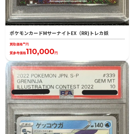
ポケモンカードMサーナイトEX（RR)トレカ妖
-
買取価格
円
110,000
質参考価格
円