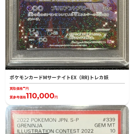
ポケモンカードMサーナイトEX（RR)トレカ妖
-
買取価格
円
110,000
質参考価格
円