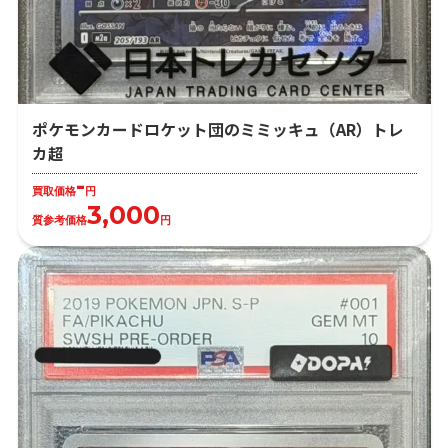
ポケモンカードロケット団のミミッキュ（AR）トレ
カ超
-
買取価格
円
3,000
質参考価格
円