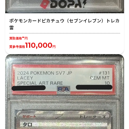
ポケモンカードピカチュウ（セブンイレブン）トレカ
雷
-
買取価格
円
110,000
質参考価格
円