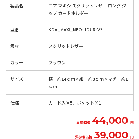
製品名
コア マキシ スクリットレザー ロング ジ
ップ カードホルダー
型番
KOA_MAXI_NEO-JOUR-V2
素材
スクリットレザー
カラー
ブラウン
サイズ
横：約14ｃｍ×縦：約8ｃｍ×マチ：約1
ｃｍ
仕様
カード入×5、ポケット×1
44,000
買取価格
円
39,000
質参考価格
円