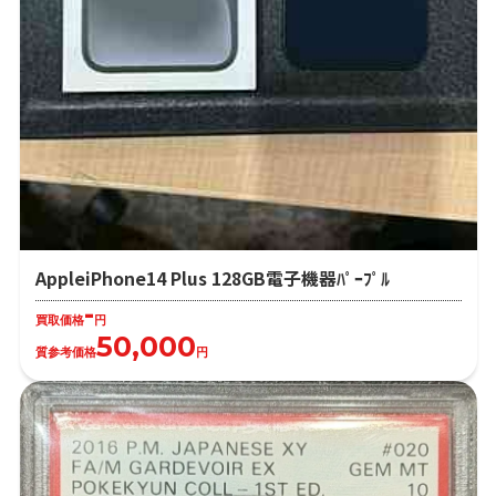
AppleiPhone14 Plus 128GB電子機器ﾊﾟｰﾌﾟﾙ
-
買取価格
円
50,000
質参考価格
円