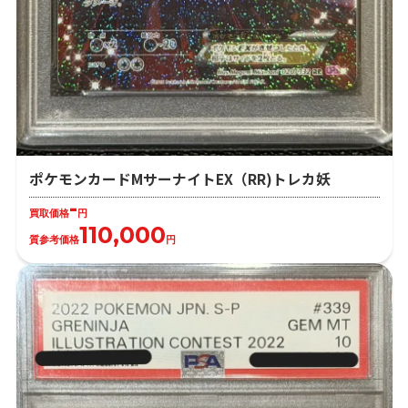
ポケモンカードMサーナイトEX（RR)トレカ妖
-
買取価格
円
110,000
質参考価格
円