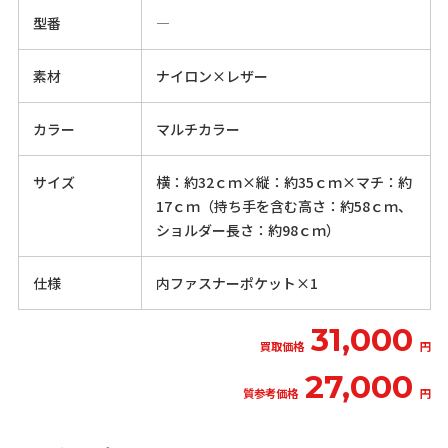
型番
―
素材
ナイロン×レザー
カラー
マルチカラー
サイズ
横：約32ｃｍ×縦：約35ｃｍ×マチ：約
17ｃｍ（持ち手を含む高さ：約58ｃｍ、
ショルダー長さ：約98ｃｍ）
仕様
内ファスナーポケット×1
31,000
買取価格
円
27,000
質参考価格
円