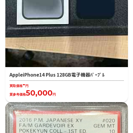
AppleiPhone14 Plus 128GB電子機器ﾊﾟｰﾌﾟﾙ
-
買取価格
円
50,000
質参考価格
円