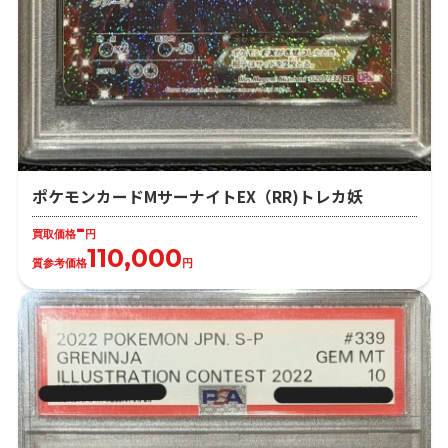
ポケモンカードMサーナイトEX（RR)トレカ妖
-
買取価格
円
110,000
質参考価格
円