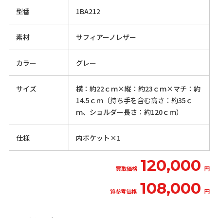
型番
1BA212
素材
サフィアーノレザー
カラー
グレー
サイズ
横：約22ｃｍ×縦：約23ｃｍ×マチ：約
14.5ｃｍ（持ち手を含む高さ：約35ｃ
ｍ、ショルダー長さ：約120ｃｍ）
仕様
内ポケット×1
120,000
買取価格
円
108,000
質参考価格
円