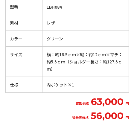
型番
1BH084
素材
レザー
カラー
グリーン
サイズ
横：約18.5ｃｍ×縦：約12ｃｍ×マチ：
約5.5ｃｍ（ショルダー長さ：約127.5ｃ
ｍ）
仕様
内ポケット×1
63,000
買取価格
円
56,000
質参考価格
円