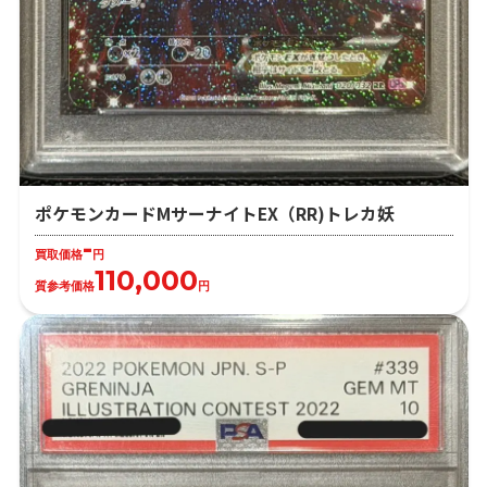
ポケモンカードMサーナイトEX（RR)トレカ妖
-
買取価格
円
110,000
質参考価格
円