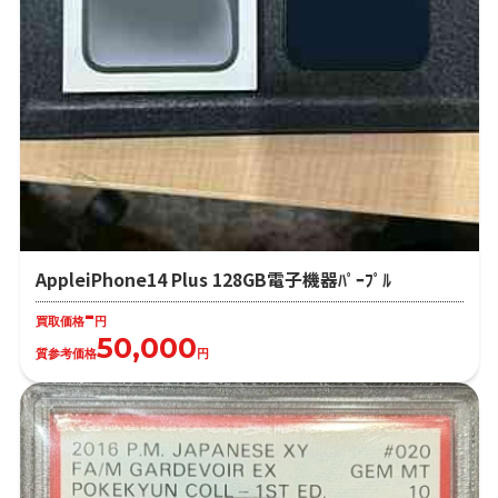
AppleiPhone14 Plus 128GB電子機器ﾊﾟｰﾌﾟﾙ
-
買取価格
円
50,000
質参考価格
円