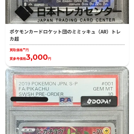
ポケモンカードロケット団のミミッキュ（AR）トレ
カ超
-
買取価格
円
3,000
質参考価格
円