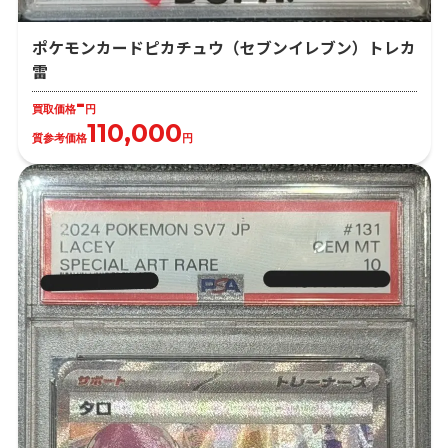
ポケモンカードピカチュウ（セブンイレブン）トレカ
雷
-
買取価格
円
110,000
質参考価格
円