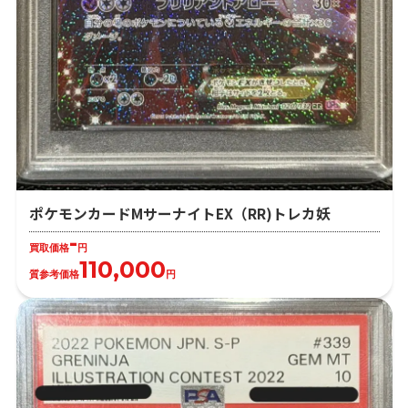
ポケモンカードMサーナイトEX（RR)トレカ妖
-
買取価格
円
110,000
質参考価格
円