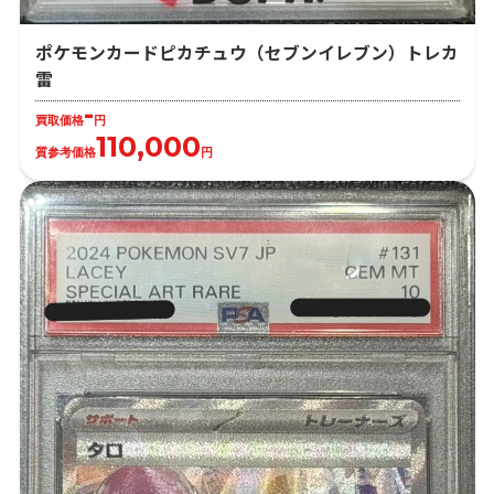
ポケモンカードピカチュウ（セブンイレブン）トレカ
雷
-
買取価格
円
110,000
質参考価格
円