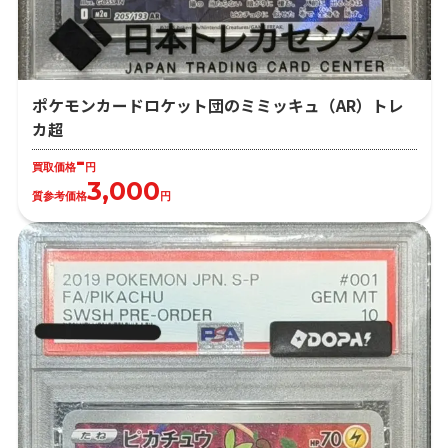
ポケモンカードロケット団のミミッキュ（AR）トレ
カ超
-
買取価格
円
3,000
質参考価格
円