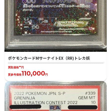
ポケモンカードMサーナイトEX（RR)トレカ妖
-
買取価格
円
110,000
質参考価格
円