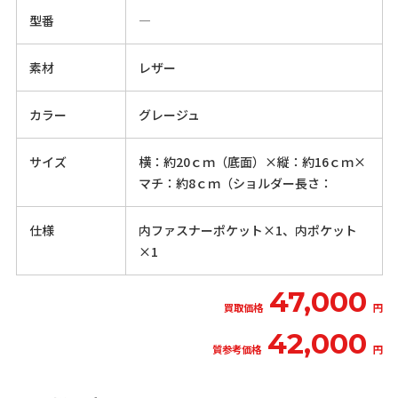
型番
―
素材
レザー
カラー
グレージュ
サイズ
横：約20ｃｍ（底面）×縦：約16ｃｍ×
マチ：約8ｃｍ（ショルダー長さ：
仕様
内ファスナーポケット×1、内ポケット
×1
47,000
買取価格
円
42,000
質参考価格
円