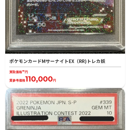
ポケモンカードMサーナイトEX（RR)トレカ妖
-
買取価格
円
110,000
質参考価格
円