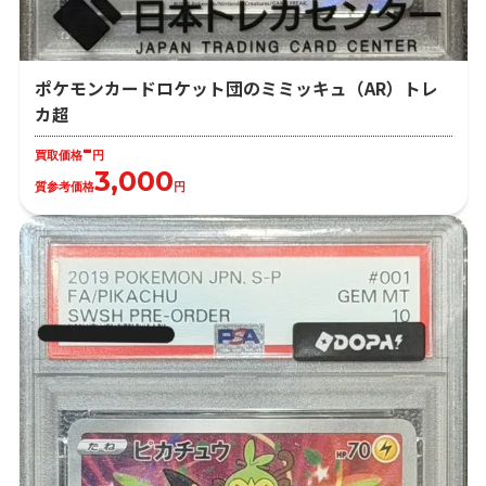
ポケモンカードロケット団のミミッキュ（AR）トレ
カ超
-
買取価格
円
3,000
質参考価格
円