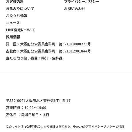
時計
アップル
財布
その他ブランド
金・プラチナ
質/買取実績
企業情報
お客様の声
プライバシーポリシー
まるみやについて
お問い合わせ
お役立ち情報
ニュース
LINE査定について
採用情報
質 屋：大阪府公安委員会許可 第621010000271号
古物商：大阪府公安委員会許可 第621012901844号
主たる取り扱い品目：時計・宝飾品
〒530-0041大阪市北区天神橋6丁目5-17