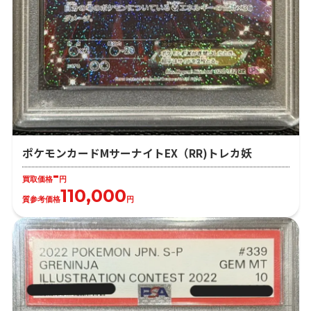
ポケモンカードMサーナイトEX（RR)トレカ妖
-
買取価格
円
110,000
質参考価格
円