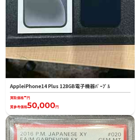
AppleiPhone14 Plus 128GB電子機器ﾊﾟｰﾌﾟﾙ
-
買取価格
円
50,000
質参考価格
円