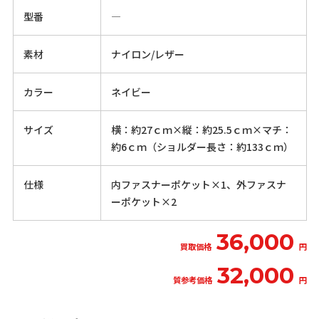
型番
―
素材
ナイロン/レザー
カラー
ネイビー
サイズ
横：約27ｃｍ×縦：約25.5ｃｍ×マチ：
約6ｃｍ（ショルダー長さ：約133ｃｍ）
仕様
内ファスナーポケット×1、外ファスナ
ーポケット×2
36,000
買取価格
円
32,000
質参考価格
円