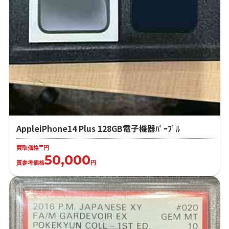
AppleiPhone14 Plus 128GB電子機器ﾊﾟｰﾌﾟﾙ
-
買取価格
円
50,000
質参考価格
円