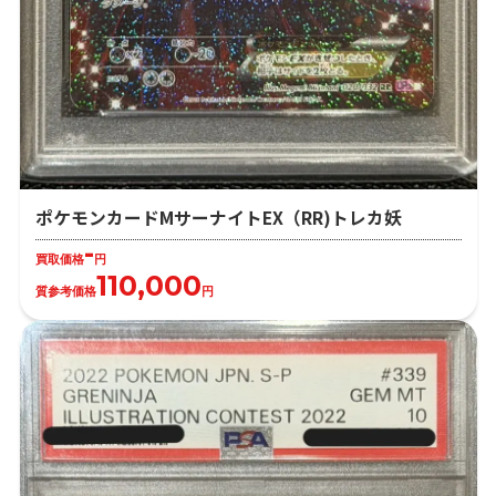
ポケモンカードMサーナイトEX（RR)トレカ妖
-
買取価格
円
110,000
質参考価格
円