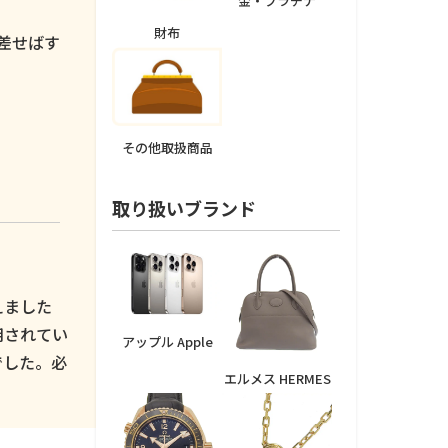
金・プラチナ
。
財布
差せばす
その他取扱商品
取り扱いブランド
えました
用されてい
アップル Apple
でした。必
エルメス HERMES