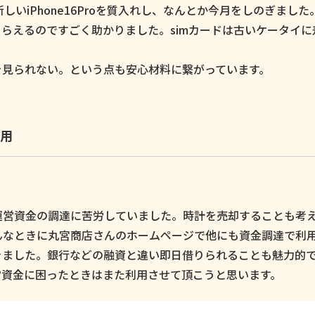
いiPhone16Proを質入れし、なんとか今月をしのぎました
らえるのですごく助かりました。simカードは古いケータイに
。
を見られない。という点も安心材料に繋がっています。
用
運営資金の調達に苦労していました。時計を売却することも考
んなときに丸宮商店さんのホームページで他にも資金調達で利
きました。銀行などの融資と違い即日借りられることも魅力的
営資金に困ったときはまた利用させて頂こうと思います。