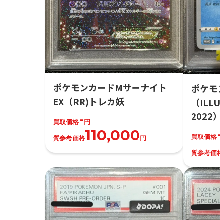
ポケモンカードMサーナイト
ポケモ
EX（RR)トレカ妖
（ILLU
202
-
買取価格
円
110,000
買取価格
質参考価格
円
質参考価