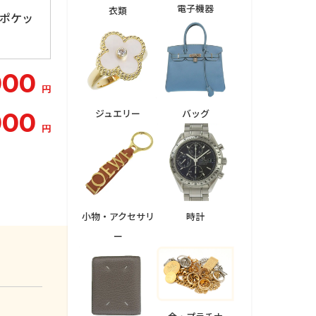
電子機器
衣類
内ポケッ
000
円
ジュエリー
バッグ
000
円
小物・アクセサリ
時計
ー