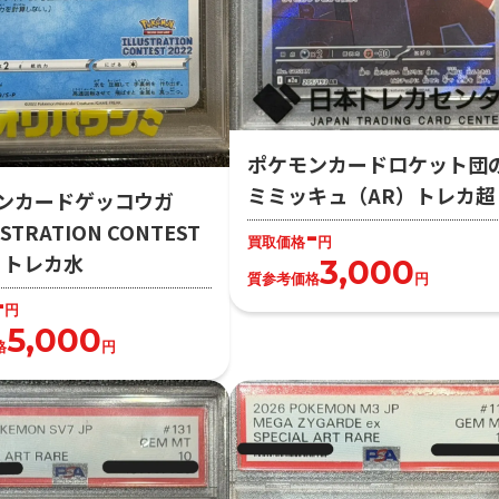
ポケモンカードロケット団
ミミッキュ（AR）トレカ超
ンカードゲッコウガ
-
STRATION CONTEST
買取価格
円
2）トレカ水
3,000
質参考価格
円
-
円
5,000
格
円