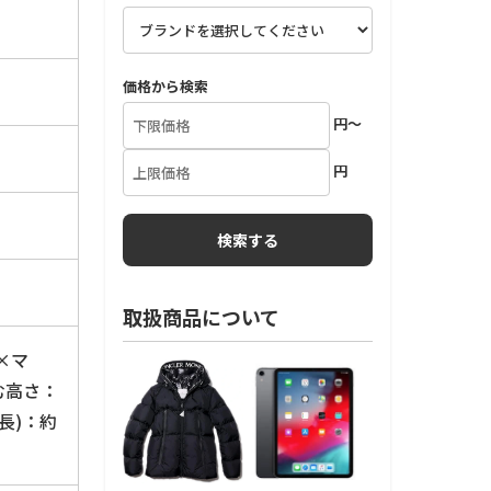
価格から検索
円～
円
取扱商品について
×マ
む高さ：
長)：約