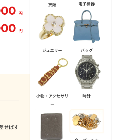
電子機器
衣類
000
円
000
円
ジュエリー
バッグ
小物・アクセサリ
時計
ー
。
差せばす