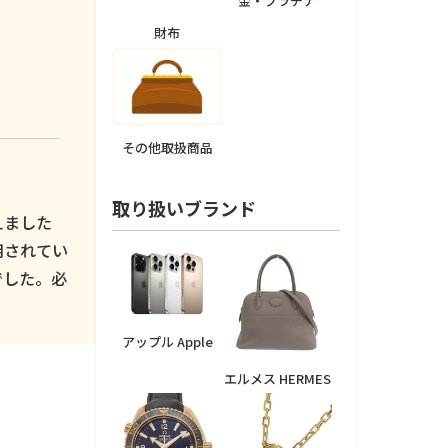
金・プラチナ
財布
その他取扱商品
取り扱いブランド
えました
用されてい
でした。必
アップル Apple
エルメス HERMES