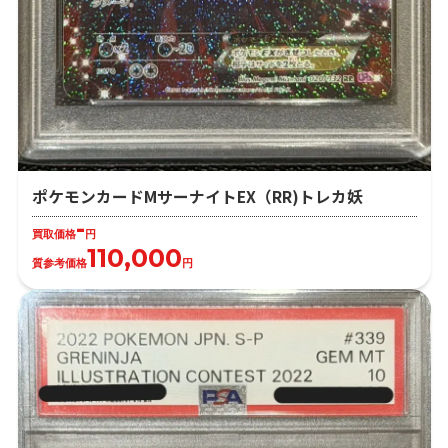
ポケモンカードMサーナイトEX（RR)トレカ妖
-
買取価格
円
110,000
質参考価格
円