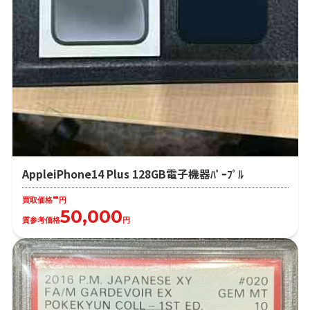
AppleiPhone14 Plus 128GB電子機器ﾊﾟｰﾌﾟﾙ
-
買取価格
円
50,000
質参考価格
円