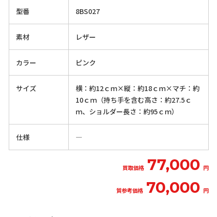
型番
8BS027
素材
レザー
カラー
ピンク
サイズ
横：約12ｃｍ×縦：約18ｃｍ×マチ：約
10ｃｍ（持ち手を含む高さ：約27.5ｃ
ｍ、ショルダー長さ：約95ｃｍ）
仕様
―
77,000
買取価格
円
70,000
質参考価格
円