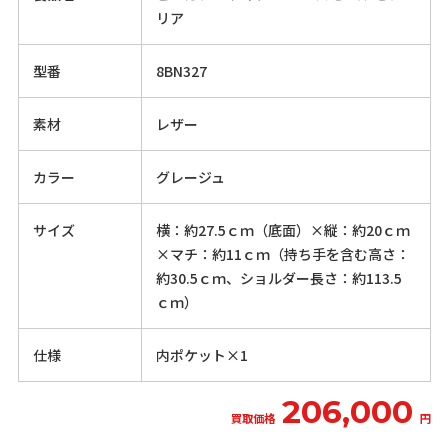
リア
型番
8BN327
素材
レザー
カラー
グレージュ
サイズ
横：約27.5ｃｍ（底面）×縦：約20ｃｍ
×マチ：約11ｃｍ（持ち手を含む高さ：
約30.5ｃｍ、ショルダー長さ：約113.5
ｃｍ）
仕様
内ポケット×1
206,000
買取価格
円