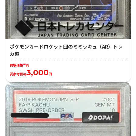
ポケモンカードロケット団のミミッキュ（AR）トレ
カ超
-
買取価格
円
3,000
質参考価格
円