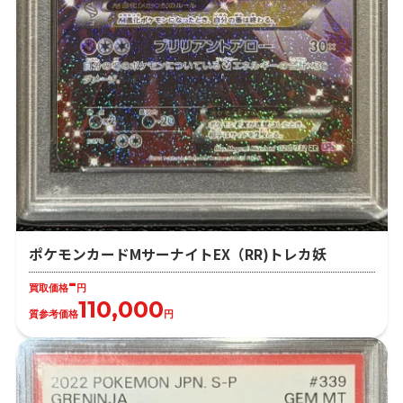
ポケモンカードMサーナイトEX（RR)トレカ妖
-
買取価格
円
110,000
質参考価格
円