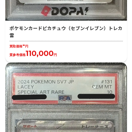
ポケモンカードピカチュウ（セブンイレブン）トレカ
雷
-
買取価格
円
110,000
質参考価格
円