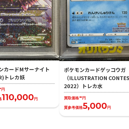
ンカードMサーナイト
ポケモンカードゲッコウガ
R)トレカ妖
（ILLUSTRATION CONTE
2022）トレカ水
-
円
-
110,000
買取価格
円
格
円
5,000
質参考価格
円