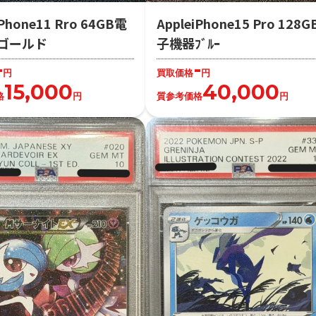
iPhone11 Rro 64GB電
AppleiPhone15 Pro 128
ゴールド
子機器ﾌﾞﾙｰ
-
-
円
買取価格
円
15,000
40,000
格
円
質参考価格
円