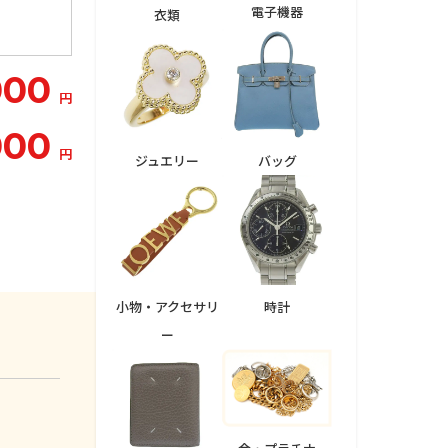
電子機器
衣類
000
円
000
円
ジュエリー
バッグ
小物・アクセサリ
時計
ー
。