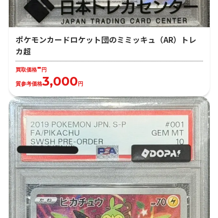
ポケモンカードロケット団のミミッキュ（AR）トレ
カ超
-
買取価格
円
3,000
質参考価格
円