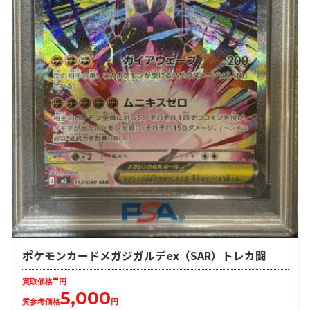
ポケモンカードメガジガルデex（SAR）トレカ闘
-
買取価格
円
5,000
質参考価格
円