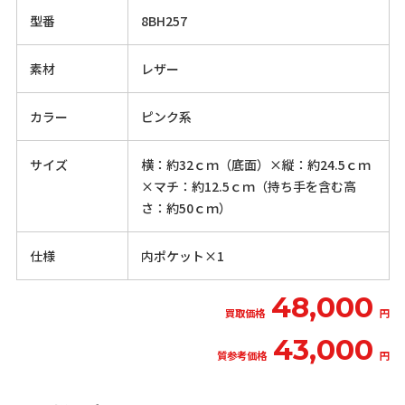
型番
8BH257
素材
レザー
カラー
ピンク系
サイズ
横：約32ｃｍ（底面）×縦：約24.5ｃｍ
×マチ：約12.5ｃｍ（持ち手を含む高
さ：約50ｃｍ）
仕様
内ポケット×1
48,000
買取価格
円
43,000
質参考価格
円