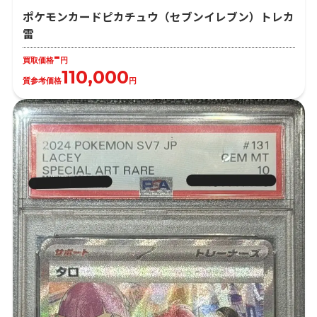
ポケモンカードピカチュウ（セブンイレブン）トレカ
雷
-
買取価格
円
110,000
質参考価格
円