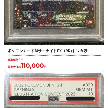
ポケモンカードMサーナイトEX（RR)トレカ妖
-
買取価格
円
110,000
質参考価格
円