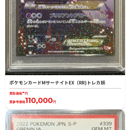
ポケモンカードMサーナイトEX（RR)トレカ妖
-
買取価格
円
110,000
質参考価格
円