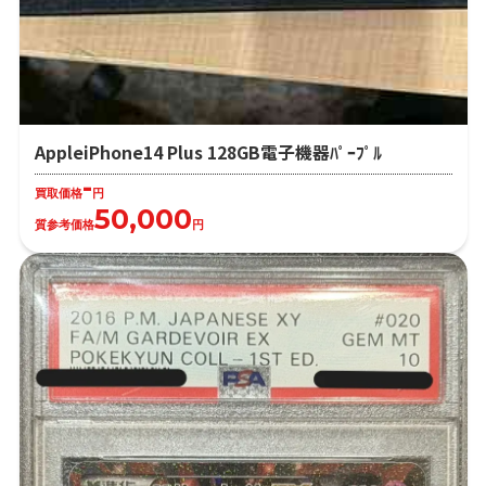
AppleiPhone14 Plus 128GB電子機器ﾊﾟｰﾌﾟﾙ
-
買取価格
円
50,000
質参考価格
円