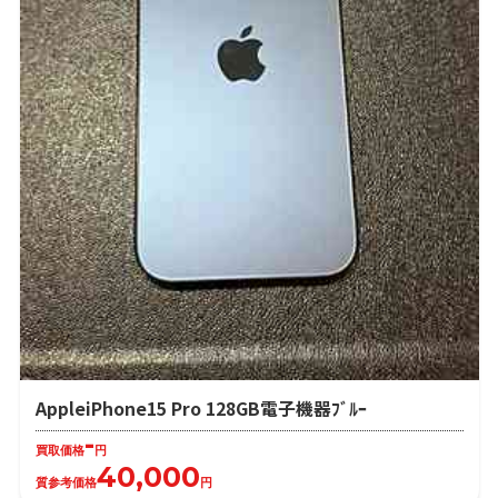
AppleiPhone15 Pro 128GB電子機器ﾌﾞﾙｰ
-
買取価格
円
40,000
質参考価格
円