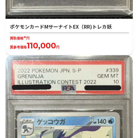
ポケモンカードMサーナイトEX（RR)トレカ妖
-
買取価格
円
110,000
質参考価格
円