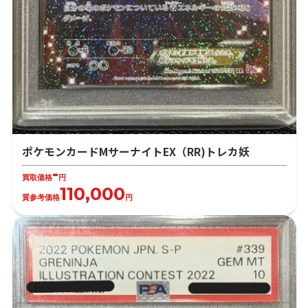
ポケモンカードMサーナイトEX（RR)トレカ妖
-
買取価格
円
110,000
質参考価格
円