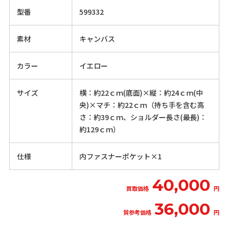
型番
599332
素材
キャンバス
カラー
イエロー
サイズ
横：約22ｃｍ(底面)×縦：約24ｃｍ(中
央)×マチ：約22ｃｍ（持ち手を含む高
さ：約39ｃｍ、ショルダー長さ(最長)：
約129ｃｍ）
仕様
内ファスナーポケット×1
40,000
買取価格
円
36,000
質参考価格
円