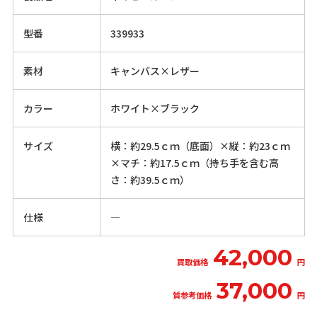
型番
339933
素材
キャンバス×レザー
カラー
ホワイト×ブラック
サイズ
横：約29.5ｃｍ（底面）×縦：約23ｃｍ
×マチ：約17.5ｃｍ（持ち手を含む高
さ：約39.5ｃｍ）
仕様
―
42,000
買取価格
円
37,000
質参考価格
円