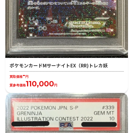
ポケモンカードMサーナイトEX（RR)トレカ妖
-
買取価格
円
110,000
質参考価格
円