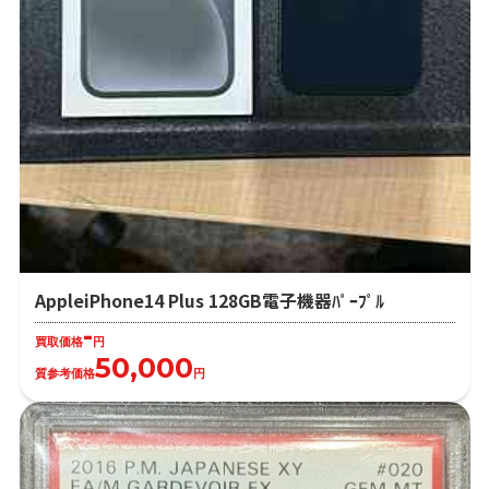
AppleiPhone14 Plus 128GB電子機器ﾊﾟｰﾌﾟﾙ
-
買取価格
円
50,000
質参考価格
円