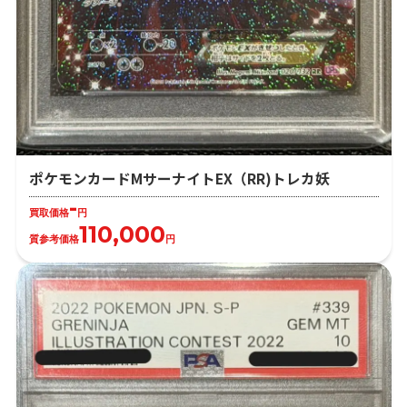
ポケモンカードMサーナイトEX（RR)トレカ妖
-
買取価格
円
110,000
質参考価格
円