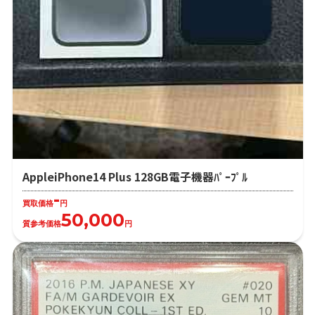
AppleiPhone14 Plus 128GB電子機器ﾊﾟｰﾌﾟﾙ
-
買取価格
円
50,000
質参考価格
円