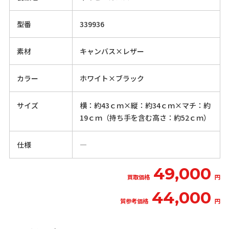
型番
339936
素材
キャンバス×レザー
カラー
ホワイト×ブラック
サイズ
横：約43ｃｍ×縦：約34ｃｍ×マチ：約
19ｃｍ（持ち手を含む高さ：約52ｃｍ）
仕様
―
49,000
買取価格
円
44,000
質参考価格
円