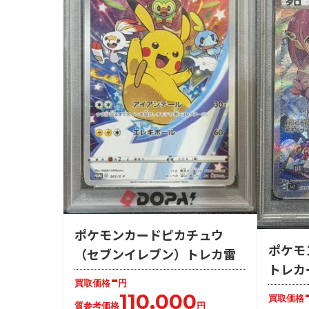
ポケモンカードピカチュウ
ポケモ
（セブンイレブン）トレカ雷
トレカ
-
買取価格
円
110,000
買取価格
質参考価格
円