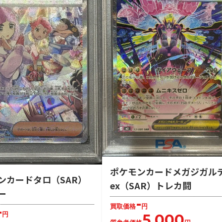
ポケモンカードメガジガル
ンカードタロ（SAR）
ex（SAR）トレカ闘
ー
-
買取価格
円
-
円
5,000