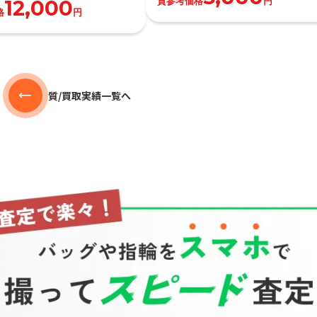
質参考価格
円
12,000
格
円
質/買取実績一覧へ