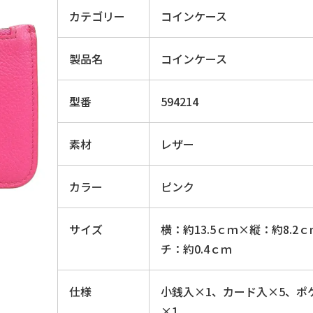
カテゴリー
コインケース
製品名
コインケース
型番
594214
素材
レザー
カラー
ピンク
サイズ
横：約13.5ｃｍ×縦：約8.2
チ：約0.4ｃｍ
仕様
小銭入×1、カード入×5、ポ
×1