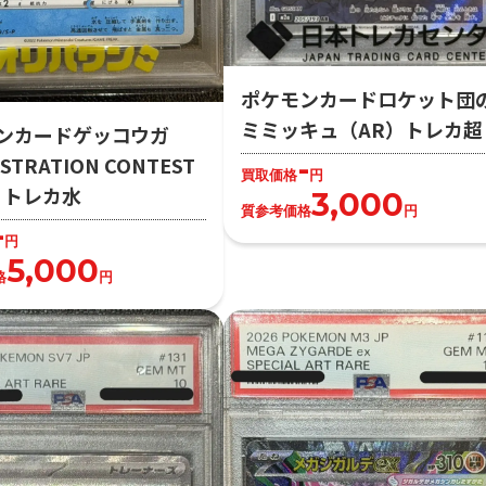
ポケモンカードロケット団
ミミッキュ（AR）トレカ超
ンカードゲッコウガ
-
STRATION CONTEST
買取価格
円
2）トレカ水
3,000
質参考価格
円
-
円
5,000
格
円