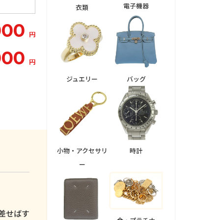
電子機器
衣類
000
円
000
円
ジュエリー
バッグ
小物・アクセサリ
時計
ー
。
差せばす