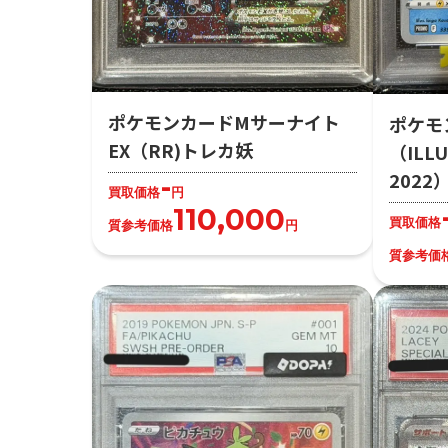
ポケモンカードMサーナイト
ポケモ
EX（RR)トレカ妖
（ILLU
202
-
買取価格
円
110,000
買取価格
質参考価格
円
質参考価