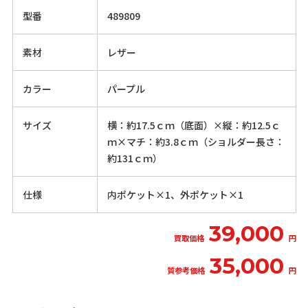
型番
489809
素材
レザー
カラー
パープル
サイズ
横：約17.5ｃｍ（底面）×縦：約12.5ｃ
ｍ×マチ：約3.8ｃｍ（ショルダー長さ：
約131ｃｍ）
仕様
内ポケット×1、外ポケット×1
39,000
買取価格
円
35,000
質参考価格
円