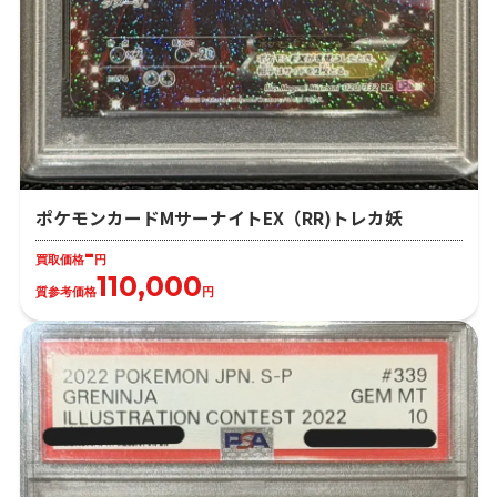
ポケモンカードMサーナイトEX（RR)トレカ妖
-
買取価格
円
110,000
質参考価格
円