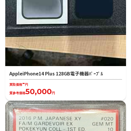
AppleiPhone14 Plus 128GB電子機器ﾊﾟｰﾌﾟﾙ
-
買取価格
円
50,000
質参考価格
円