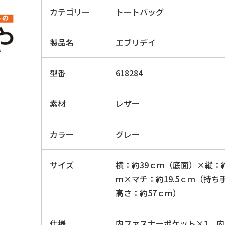
カテゴリー
トートバッグ
製品名
エブリデイ
型番
618284
素材
レザー
カラー
グレー
サイズ
横：約39ｃｍ（底面）×縦：約
ｍ×マチ：約19.5ｃｍ（持ち
高さ：約57ｃｍ）
仕様
内ファスナーポケット×1、