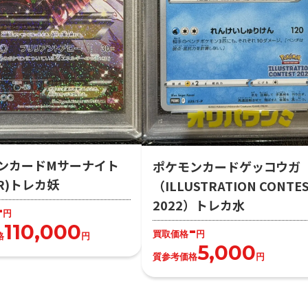
ンカードMサーナイト
ポケモンカードゲッコウガ
R)トレカ妖
（ILLUSTRATION CONTE
2022）トレカ水
-
円
-
110,000
買取価格
円
格
円
5,000
質参考価格
円