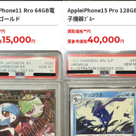
iPhone11 Rro 64GB電
AppleiPhone15 Pro 128
ゴールド
子機器ﾌﾞﾙｰ
-
-
円
買取価格
円
15,000
40,000
格
円
質参考価格
円