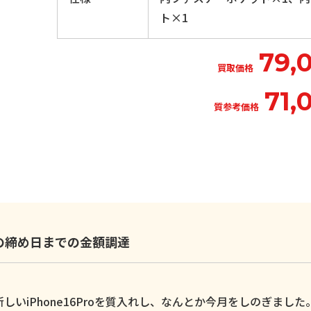
ト×1
79,
買取価格
71,
質参考価格
いの締め日までの金額調達
いiPhone16Proを質入れし、なんとか今月をしのぎました