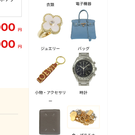
電子機器
衣類
000
円
000
円
ジュエリー
バッグ
小物・アクセサリ
時計
ー
。