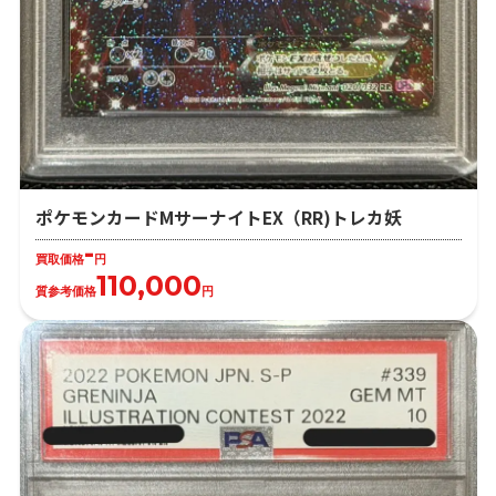
ポケモンカードMサーナイトEX（RR)トレカ妖
-
買取価格
円
110,000
質参考価格
円