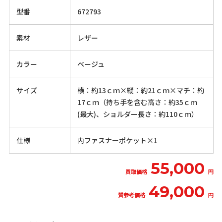
型番
672793
素材
レザー
カラー
ベージュ
サイズ
横：約13ｃｍ×縦：約21ｃｍ×マチ：約
17ｃｍ（持ち手を含む高さ：約35ｃｍ
(最大)、ショルダー長さ：約110ｃｍ）
仕様
内ファスナーポケット×1
55,000
買取価格
円
49,000
質参考価格
円