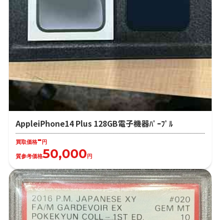
AppleiPhone14 Plus 128GB電子機器ﾊﾟｰﾌﾟﾙ
-
買取価格
円
50,000
質参考価格
円