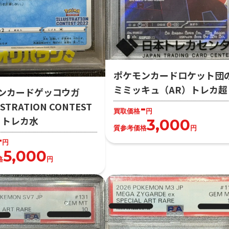
ポケモンカードロケット団
ミミッキュ（AR）トレカ超
ンカードゲッコウガ
-
STRATION CONTEST
買取価格
円
2）トレカ水
3,000
質参考価格
円
-
円
5,000
格
円