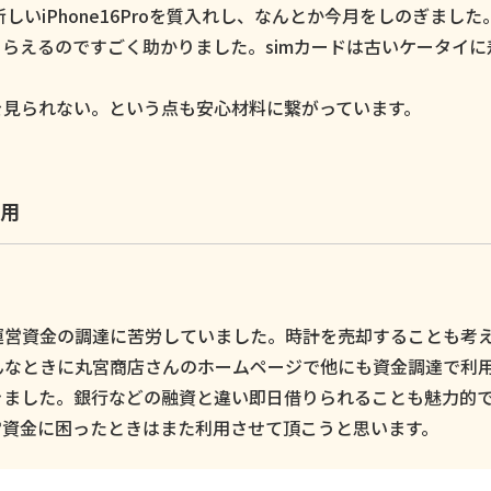
いiPhone16Proを質入れし、なんとか今月をしのぎました
らえるのですごく助かりました。simカードは古いケータイに
。
を見られない。という点も安心材料に繋がっています。
用
運営資金の調達に苦労していました。時計を売却することも考
んなときに丸宮商店さんのホームページで他にも資金調達で利
きました。銀行などの融資と違い即日借りられることも魅力的
営資金に困ったときはまた利用させて頂こうと思います。