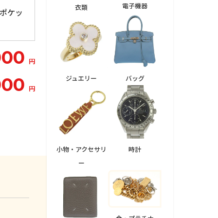
電子機器
衣類
ーポケッ
000
円
ジュエリー
バッグ
000
円
小物・アクセサリ
時計
ー