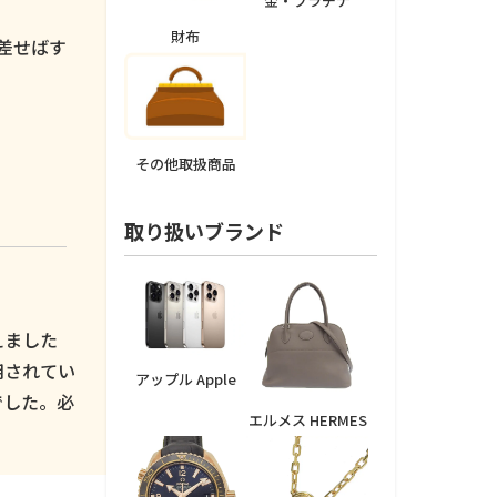
金・プラチナ
。
財布
差せばす
その他取扱商品
取り扱いブランド
えました
用されてい
アップル Apple
でした。必
エルメス HERMES