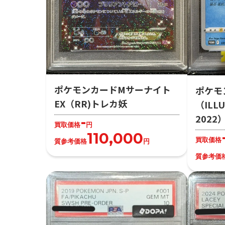
ポケモンカードMサーナイト
ポケモ
EX（RR)トレカ妖
（ILLU
202
-
買取価格
円
110,000
買取価格
質参考価格
円
質参考価