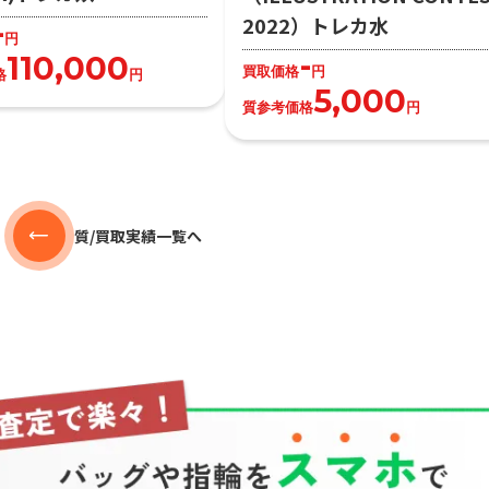
2022）トレカ水
-
円
-
110,000
買取価格
円
格
円
5,000
質参考価格
円
質/買取実績一覧へ