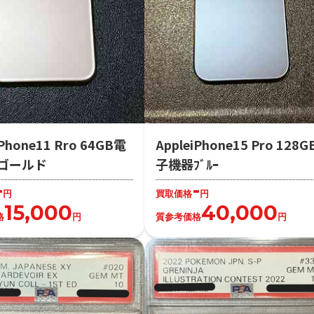
iPhone11 Rro 64GB電
AppleiPhone15 Pro 128
ゴールド
子機器ﾌﾞﾙｰ
-
-
円
買取価格
円
15,000
40,000
格
円
質参考価格
円