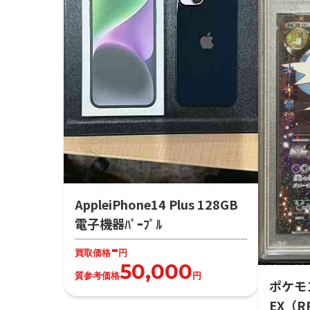
AppleiPhone14 Plus 128GB
電子機器ﾊﾟｰﾌﾟﾙ
-
買取価格
円
50,000
質参考価格
円
ポケモ
EX（R