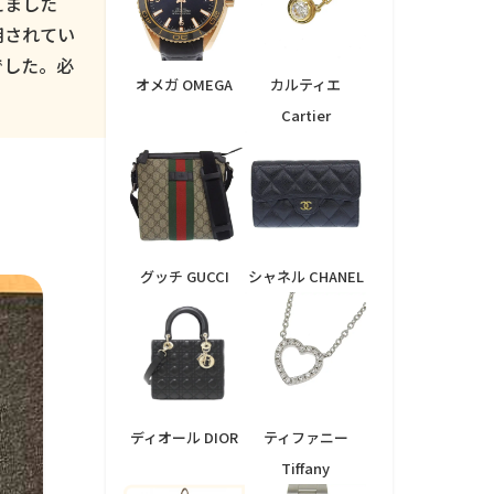
えました
用されてい
でした。必
オメガ OMEGA
カルティエ
Cartier
グッチ GUCCI
シャネル CHANEL
ディオール DIOR
ティファニー
Tiffany