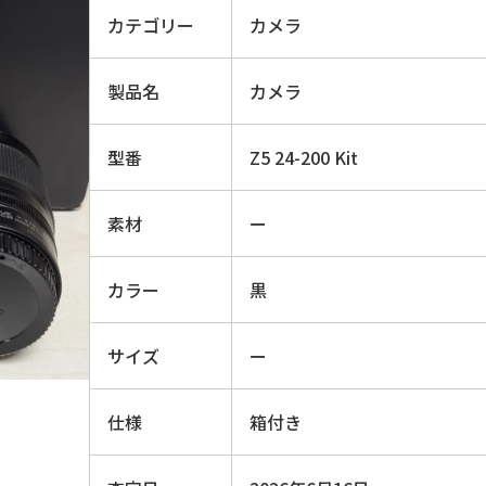
カテゴリー
カメラ
製品名
カメラ
型番
Z5 24-200 Kit
素材
ー
カラー
黒
サイズ
ー
仕様
箱付き