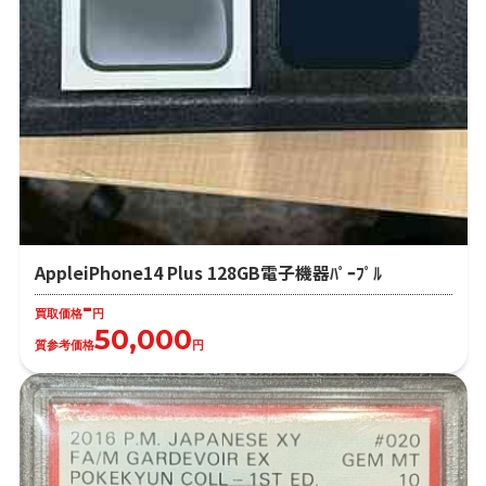
AppleiPhone14 Plus 128GB電子機器ﾊﾟｰﾌﾟﾙ
-
買取価格
円
50,000
質参考価格
円