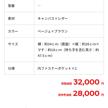
型番
―
素材
キャンバス×レザー
カラー
ベージュ×ブラウン
サイズ
横：約34ｃｍ（底面）×縦：約26ｃｍ×
マチ：約18ｃｍ（持ち手を含む高さ：約
47.5ｃｍ）
仕様
内ファスナーポケット×2
32,000
買取価格
円
28,000
質参考価格
円