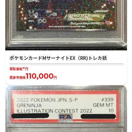
ポケモンカードMサーナイトEX（RR)トレカ妖
-
買取価格
円
110,000
質参考価格
円