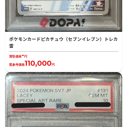
ポケモンカードピカチュウ（セブンイレブン）トレカ
雷
-
買取価格
円
110,000
質参考価格
円