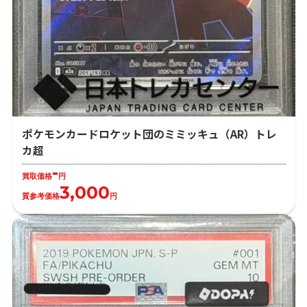
ポケモンカードロケット団のミミッキュ（AR）トレ
カ超
-
買取価格
円
3,000
質参考価格
円