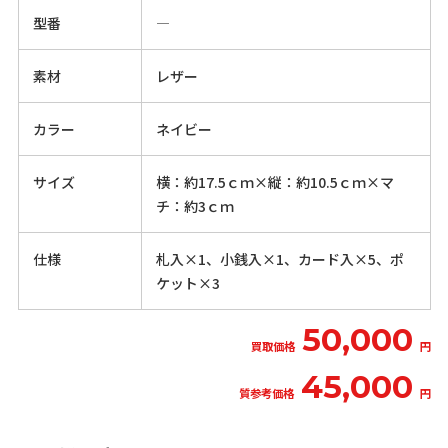
型番
―
素材
レザー
カラー
ネイビー
サイズ
横：約17.5ｃｍ×縦：約10.5ｃｍ×マ
チ：約3ｃｍ
仕様
札入×1、小銭入×1、カード入×5、ポ
ケット×3
50,000
買取価格
円
45,000
質参考価格
円