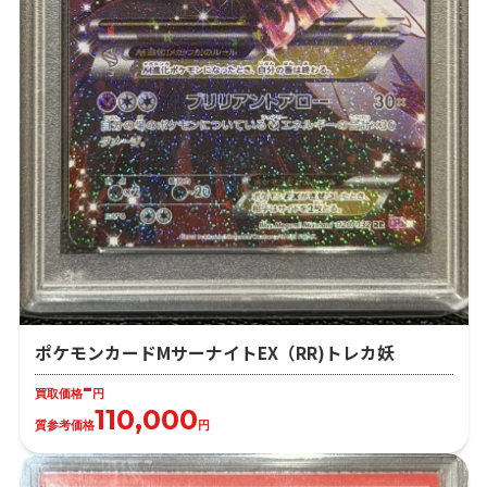
ポケモンカードMサーナイトEX（RR)トレカ妖
-
買取価格
円
110,000
質参考価格
円