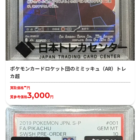
ポケモンカードロケット団のミミッキュ（AR）トレ
カ超
-
買取価格
円
3,000
質参考価格
円