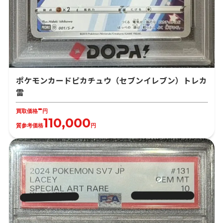
ポケモンカードピカチュウ（セブンイレブン）トレカ
雷
-
買取価格
円
110,000
質参考価格
円