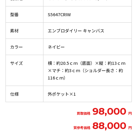
型番
S5647CRIW
素材
エンブロダイリー キャンバス
カラー
ネイビー
サイズ
横：約20.5ｃｍ（底面）×縦：約13ｃｍ
×マチ：約3ｃｍ（ショルダー長さ：約
116ｃｍ）
仕様
外ポケット×1
98,000
買取価格
円
88,000
質参考価格
円