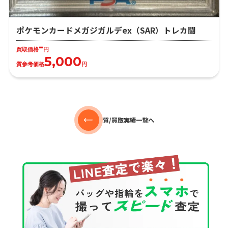
ポケモンカードメガジガルデex（SAR）トレカ闘
-
買取価格
円
5,000
質参考価格
円
質/買取実績一覧へ