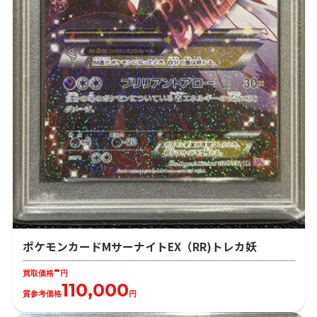
ポケモンカードMサーナイトEX（RR)トレカ妖
-
買取価格
円
110,000
質参考価格
円