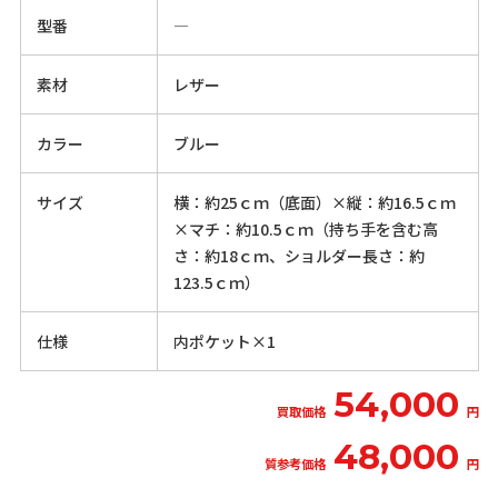
型番
―
素材
レザー
カラー
ブルー
サイズ
横：約25ｃｍ（底面）×縦：約16.5ｃｍ
×マチ：約10.5ｃｍ（持ち手を含む高
さ：約18ｃｍ、ショルダー長さ：約
123.5ｃｍ）
仕様
内ポケット×1
54,000
買取価格
円
48,000
質参考価格
円