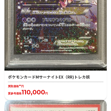
ポケモンカードMサーナイトEX（RR)トレカ妖
-
買取価格
円
110,000
質参考価格
円