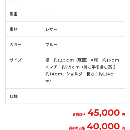
型番
―
素材
レザー
カラー
ブルー
サイズ
横：約12.5ｃｍ（底面）×縦：約15ｃｍ
×マチ：約7.5ｃｍ（持ち手を含む高さ：
約14ｃｍ、ショルダー長さ：約124ｃ
ｍ）
仕様
―
45,000
買取価格
円
40,000
質参考価格
円