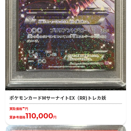
ポケモンカードMサーナイトEX（RR)トレカ妖
-
買取価格
円
110,000
質参考価格
円