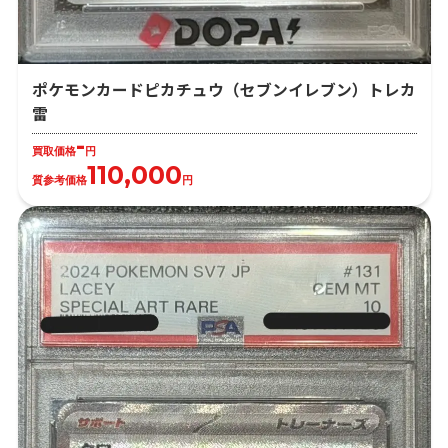
ポケモンカードピカチュウ（セブンイレブン）トレカ
雷
-
買取価格
円
110,000
質参考価格
円