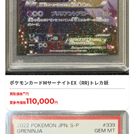
ポケモンカードMサーナイトEX（RR)トレカ妖
-
買取価格
円
110,000
質参考価格
円