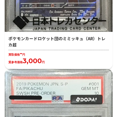
ポケモンカードロケット団のミミッキュ（AR）トレ
カ超
-
買取価格
円
3,000
質参考価格
円