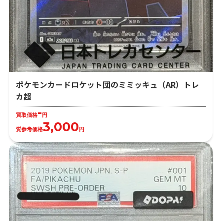
ポケモンカードロケット団のミミッキュ（AR）トレ
カ超
-
買取価格
円
3,000
質参考価格
円