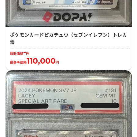
ポケモンカードピカチュウ（セブンイレブン）トレカ
雷
-
買取価格
円
110,000
質参考価格
円