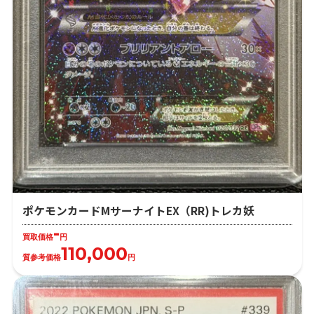
ポケモンカードMサーナイトEX（RR)トレカ妖
-
買取価格
円
110,000
質参考価格
円