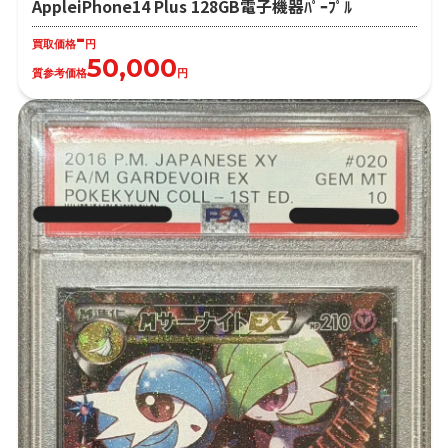
AppleiPhone14 Plus 128GB電子機器ﾊﾟｰﾌﾟﾙ
-
買取価格
円
50,000
質参考価格
円