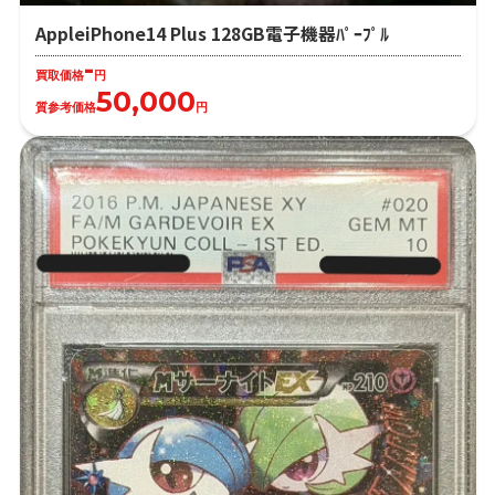
AppleiPhone14 Plus 128GB電子機器ﾊﾟｰﾌﾟﾙ
-
買取価格
円
50,000
質参考価格
円