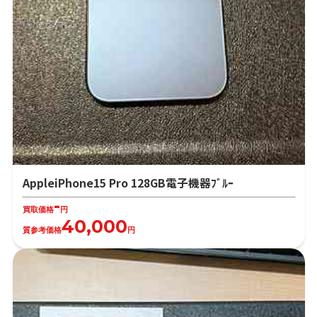
AppleiPhone15 Pro 128GB電子機器ﾌﾞﾙｰ
-
買取価格
円
40,000
質参考価格
円