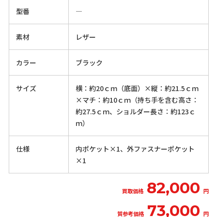
型番
―
素材
レザー
カラー
ブラック
サイズ
横：約20ｃｍ（底面）×縦：約21.5ｃｍ
×マチ：約10ｃｍ（持ち手を含む高さ：
約27.5ｃｍ、ショルダー長さ：約123ｃ
ｍ）
仕様
内ポケット×1、外ファスナーポケット
×1
82,000
買取価格
円
73,000
質参考価格
円