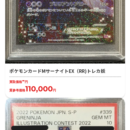
ポケモンカードMサーナイトEX（RR)トレカ妖
-
買取価格
円
110,000
質参考価格
円