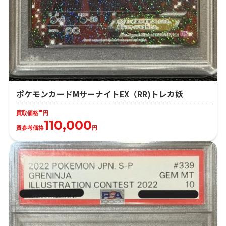
ポケモンカードMサーナイトEX（RR)トレカ妖
-
買取価格
円
110,000
質参考価格
円