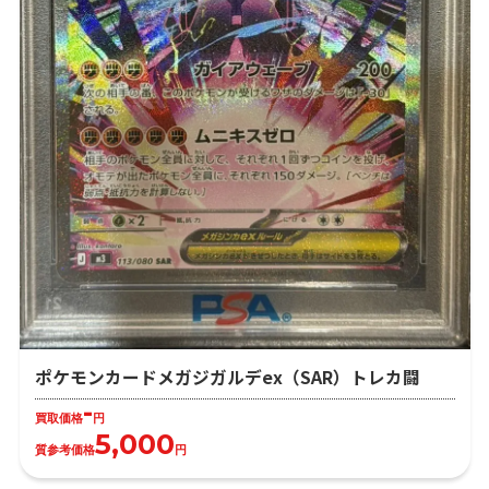
ポケモンカードメガジガルデex（SAR）トレカ闘
-
買取価格
円
5,000
質参考価格
円