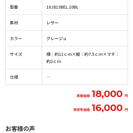
型番
10J813BEL.10BL
素材
レザー
カラー
グレージュ
サイズ
横：約11ｃｍ×縦：約7.5ｃｍ×マチ：
約2ｃｍ
仕様
―
18,000
買取価格
円
16,000
質参考価格
円
お客様の声