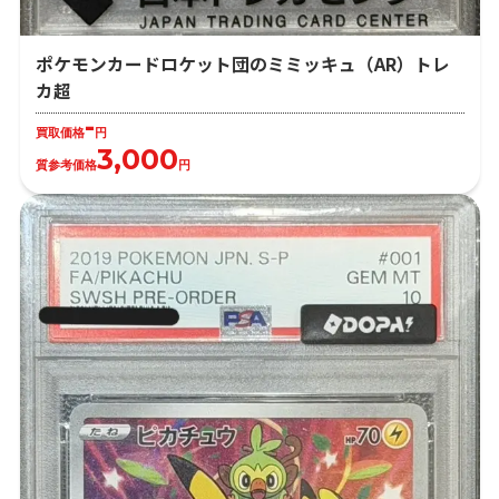
ポケモンカードロケット団のミミッキュ（AR）トレ
カ超
-
買取価格
円
3,000
質参考価格
円