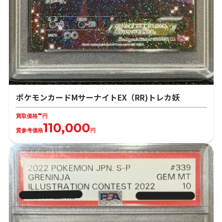
ポケモンカードMサーナイトEX（RR)トレカ妖
-
買取価格
円
110,000
質参考価格
円