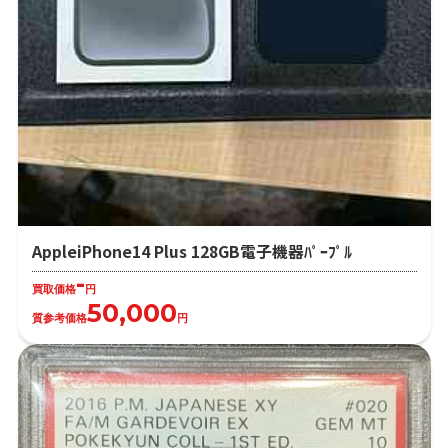
AppleiPhone14 Plus 128GB電子機器ﾊﾟｰﾌﾟﾙ
-
買取価格
円
50,000
質参考価格
円