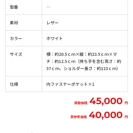
型番
―
素材
レザー
カラー
ホワイト
サイズ
横：約20.5ｃｍ×縦：約23.5ｃｍ×マ
チ：約12.5ｃｍ（持ち手を含む高さ：約
37ｃｍ、ショルダー長さ：約123ｃｍ）
仕様
内ファスナーポケット×1
45,000
買取価格
円
40,000
質参考価格
円