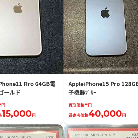
iPhone11 Rro 64GB電
AppleiPhone15 Pro 128
ゴールド
子機器ﾌﾞﾙｰ
-
-
円
買取価格
円
15,000
40,000
格
円
質参考価格
円