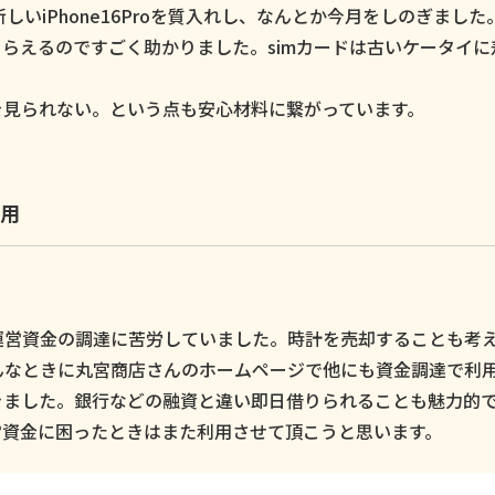
いiPhone16Proを質入れし、なんとか今月をしのぎました
らえるのですごく助かりました。simカードは古いケータイに
。
を見られない。という点も安心材料に繋がっています。
用
運営資金の調達に苦労していました。時計を売却することも考
んなときに丸宮商店さんのホームページで他にも資金調達で利
きました。銀行などの融資と違い即日借りられることも魅力的
営資金に困ったときはまた利用させて頂こうと思います。