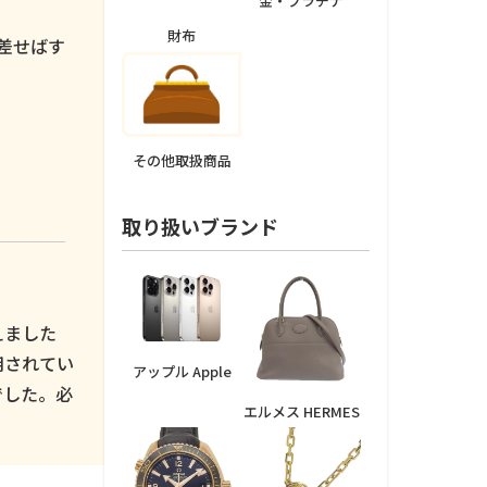
金・プラチナ
。
財布
差せばす
その他取扱商品
取り扱いブランド
えました
用されてい
アップル Apple
でした。必
エルメス HERMES