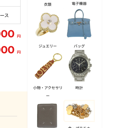
電子機器
衣類
ィース
000
円
ジュエリー
バッグ
000
円
小物・アクセサリ
時計
ー