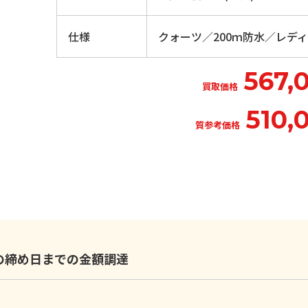
仕様
クォーツ／200ｍ防水／レデ
567,
買取価格
510,
質参考価格
いの締め日までの金額調達