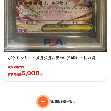
ポケモンカードメガジガルデex（SAR）トレカ闘
-
買取価格
円
5,000
質参考価格
円
質/買取実績一覧へ