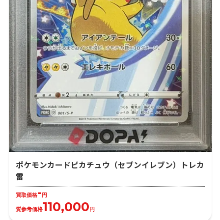
ポケモンカードピカチュウ（セブンイレブン）トレカ
雷
-
買取価格
円
110,000
質参考価格
円