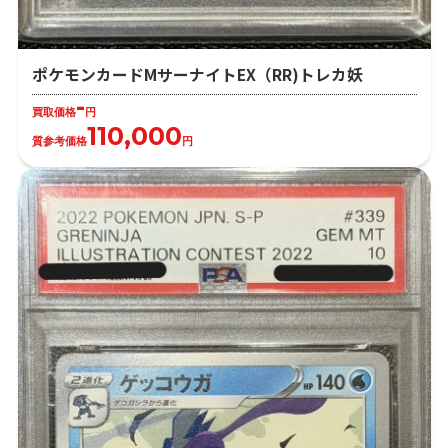
ポケモンカードMサーナイトEX（RR)トレカ妖
-
買取価格
円
110,000
質参考価格
円