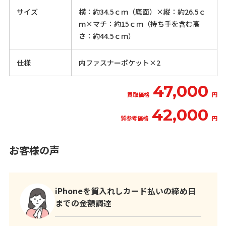
サイズ
横：約34.5ｃｍ（底面）×縦：約26.5ｃ
ｍ×マチ：約15ｃｍ（持ち手を含む高
さ：約44.5ｃｍ）
仕様
内ファスナーポケット×2
47,000
買取価格
円
42,000
質参考価格
円
お客様の声
iPhoneを質入れしカード払いの締め日
までの金額調達