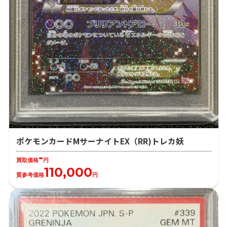
ポケモンカードMサーナイトEX（RR)トレカ妖
-
買取価格
円
110,000
質参考価格
円