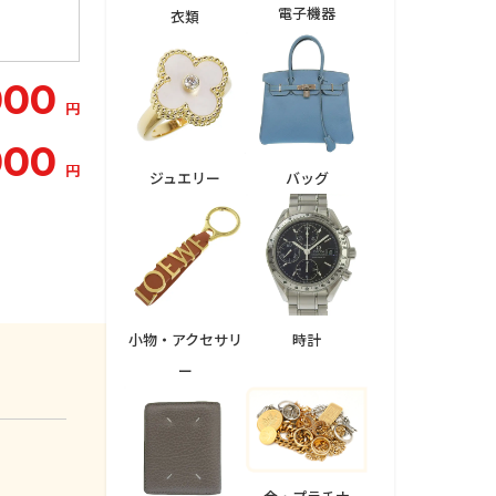
電子機器
衣類
000
円
000
円
ジュエリー
バッグ
小物・アクセサリ
時計
ー
。