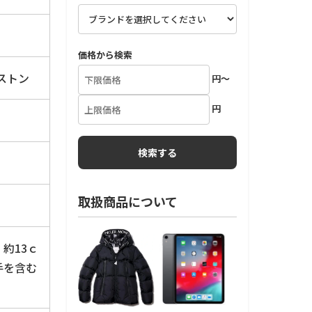
価格から検索
ストン
円～
円
取扱商品について
：約13ｃ
手を含む