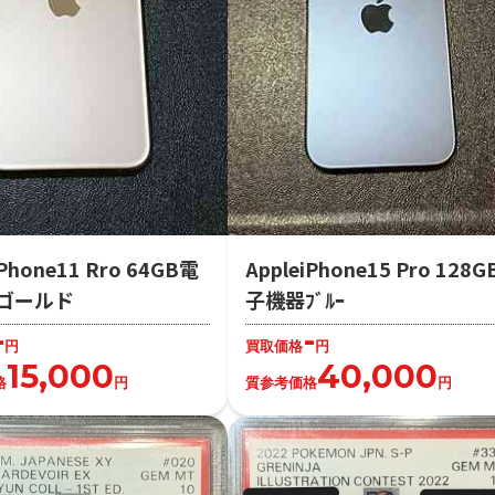
iPhone11 Rro 64GB電
AppleiPhone15 Pro 128
ゴールド
子機器ﾌﾞﾙｰ
-
-
円
買取価格
円
15,000
40,000
格
円
質参考価格
円