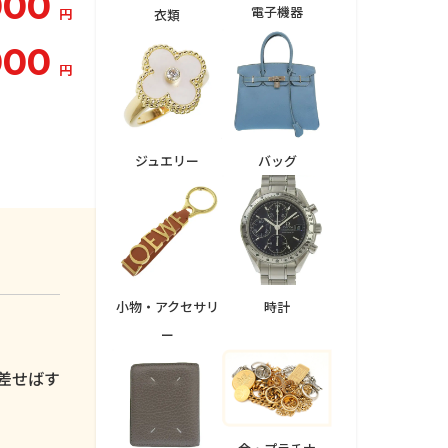
000
電子機器
円
衣類
000
円
ジュエリー
バッグ
小物・アクセサリ
時計
ー
。
差せばす