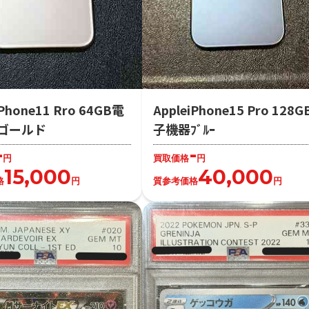
iPhone11 Rro 64GB電
AppleiPhone15 Pro 128
ゴールド
子機器ﾌﾞﾙｰ
-
-
円
買取価格
円
15,000
40,000
格
円
質参考価格
円