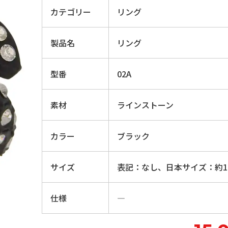
カテゴリー
リング
製品名
リング
型番
02A
素材
ラインストーン
カラー
ブラック
サイズ
表記：なし、日本サイズ：約12
仕様
―