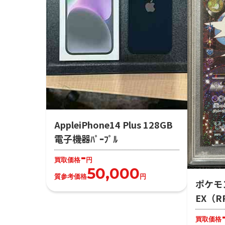
AppleiPhone14 Plus 128GB
電子機器ﾊﾟｰﾌﾟﾙ
-
買取価格
円
50,000
質参考価格
円
ポケモ
EX（R
買取価格