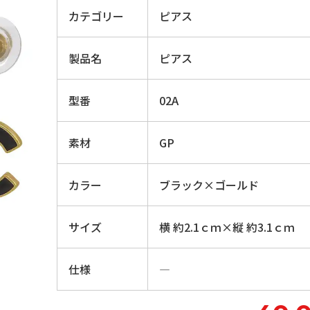
カテゴリー
ピアス
製品名
ピアス
型番
02A
素材
GP
カラー
ブラック×ゴールド
サイズ
横 約2.1ｃｍ×縦 約3.1ｃｍ
仕様
―