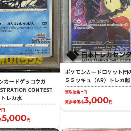
ポケモンカードロケット団
ミミッキュ（AR）トレカ超
ンカードゲッコウガ
-
STRATION CONTEST
買取価格
円
2）トレカ水
3,000
質参考価格
円
-
円
5,000
格
円