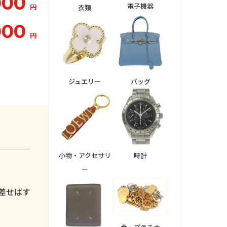
000
電子機器
円
衣類
000
円
ジュエリー
バッグ
小物・アクセサリ
時計
ー
。
差せばす