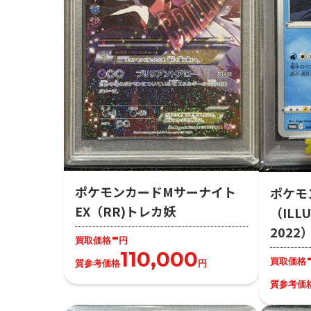
ポケモンカードMサーナイト
ポケモ
EX（RR)トレカ妖
（ILLU
202
-
買取価格
円
110,000
買取価格
質参考価格
円
質参考価