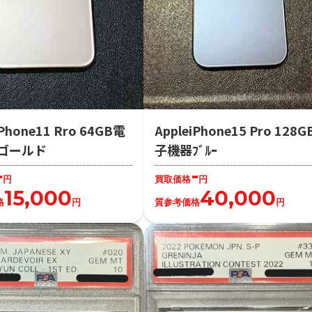
iPhone11 Rro 64GB電
AppleiPhone15 Pro 128
ゴールド
子機器ﾌﾞﾙｰ
-
-
円
買取価格
円
15,000
40,000
格
円
質参考価格
円