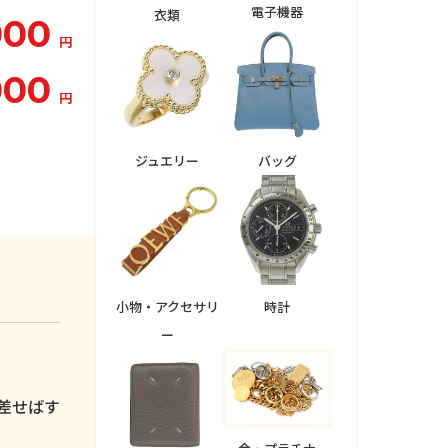
電子機器
衣類
000
円
000
円
ジュエリー
バッグ
小物・アクセサリ
時計
ー
。
差せばす