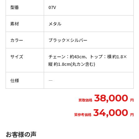
型番
07V
素材
メタル
カラー
ブラック×シルバー
サイズ
チェーン：約43cm、トップ：横 約1.8×
縦 約1.8cm(丸カン含む)
仕様
―
38,000
買取価格
円
34,000
質参考価格
円
お客様の声