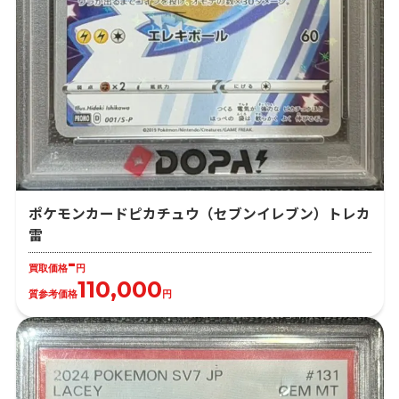
ポケモンカードピカチュウ（セブンイレブン）トレカ
雷
-
買取価格
円
110,000
質参考価格
円