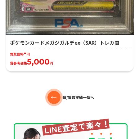
ポケモンカードメガジガルデex（SAR）トレカ闘
-
買取価格
円
5,000
質参考価格
円
質/買取実績一覧へ