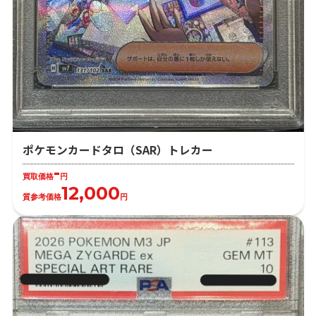
ポケモンカードタロ（SAR）トレカー
-
買取価格
円
12,000
質参考価格
円