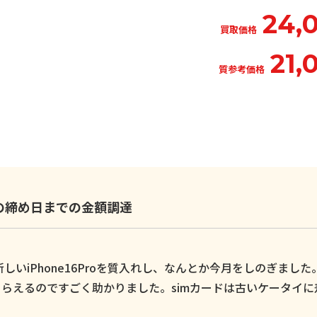
24,
買取価格
21,
質参考価格
いの締め日までの金額調達
いiPhone16Proを質入れし、なんとか今月をしのぎました
らえるのですごく助かりました。simカードは古いケータイに
。