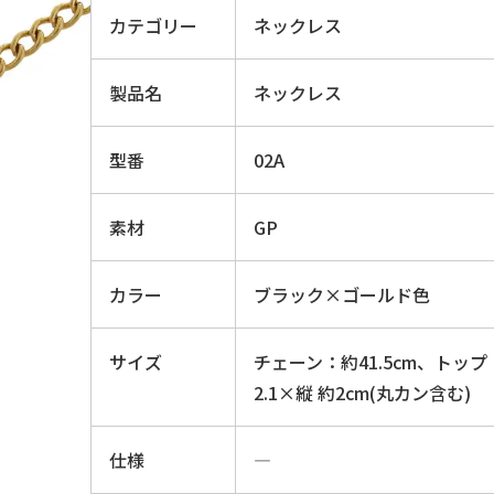
カテゴリー
ネックレス
製品名
ネックレス
型番
02A
素材
GP
カラー
ブラック×ゴールド色
サイズ
チェーン：約41.5cm、トップ
2.1×縦 約2cm(丸カン含む)
仕様
―