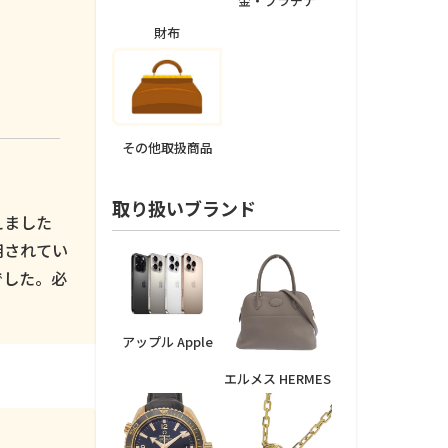
金・プラチナ
財布
その他取扱商品
取り扱いブランド
えました
用されてい
でした。必
アップル Apple
エルメス HERMES