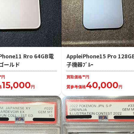
iPhone11 Rro 64GB電
AppleiPhone15 Pro 128
ゴールド
子機器ﾌﾞﾙｰ
-
-
円
買取価格
円
15,000
40,000
格
円
質参考価格
円