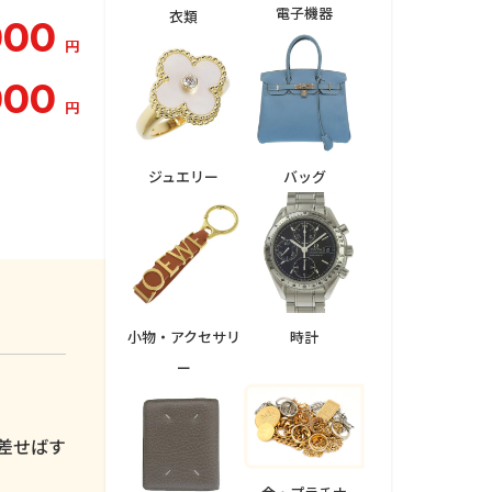
電子機器
衣類
000
円
000
円
ジュエリー
バッグ
小物・アクセサリ
時計
ー
。
差せばす