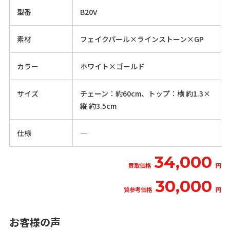
型番
B20V
素材
フェイクパール×ラインストーン×GP
カラー
ホワイト×ゴールド
サイズ
チェーン：約60cm、トップ：横 約1.3×
縦 約3.5cm
仕様
―
34,000
買取価格
円
30,000
質参考価格
円
お客様の声