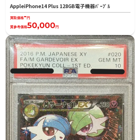
AppleiPhone14 Plus 128GB電子機器ﾊﾟｰﾌﾟﾙ
-
買取価格
円
50,000
質参考価格
円